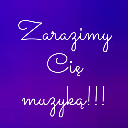
Zarazimy
Cię
muzyką!!!